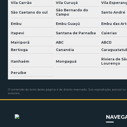
Vila Carrão
Vila Curuçá
Vila Esperan
São Bernardo do
São Caetano do sul
Santo André
Campo
Embu
Embu Guaçú
Embu das Art
Itapevi
Santana de Parnaíba
Caierias
Mairiporã
ABC
ABCD
Bertioga
Cananéia
Caraguatatu
Riviera de Sã
Itanhaém
Mongaguá
Lourenço
Peruíbe
O conteúdo do texto desta página é de direito reservado. Sua reprodução, parcial ou 
autorais
.
NAVEG