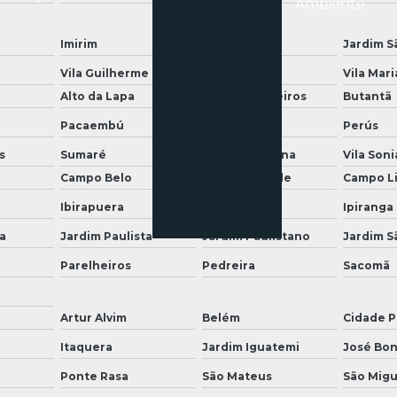
Ambiente
Demolição
Imirim
estrutura
Jaçanã
Jardim S
espacial
Vila Guilherme
Vila Gustavo
Vila Mari
Demolição de
Alto da Lapa
Alto de Pinheiros
Butantã
torres de
Pacaembú
concentração
Perdizes
Perús
de ácidos
s
Sumaré
Vila Leopoldina
Vila Soni
Desmontagens
Campo Belo
Campo Grande
Campo L
industrial
Ibirapuera
Interlagos
Ipiranga
Vídeos
a
Jardim Paulista
Jardim Paulistano
Jardim S
Parelheiros
Pedreira
Sacomã
Artur Alvim
Belém
Cidade P
a
Itaquera
Jardim Iguatemi
José Bon
Ponte Rasa
São Mateus
São Migu