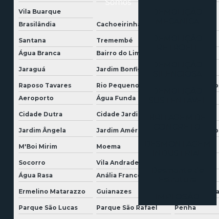
Somos
DEMOLIÇÃO
Vila Buarque
MECÂNICA
Brasilândia
Cachoeirinha
Casa Verde
DEMOLIÇÃO
Santana
Tremembé
Tucuruvi
RETROFIT
Água Branca
Bairro do Limão
Barra Funda
DEMOLIÇÃO
Jaraguá
Jardim Bonfiglioli
Lapa
SILENCIOSA
Raposo Tavares
Rio Pequeno
São Domingo
DEMOLIÇÃO
Aeroporto
Água Funda
Brooklin
SUSTENTÁVEL
Cidade Dutra
Cidade Jardim
Grajaú
BRITAGEM DE
CONCRETO
Jardim Ângela
Jardim América
Jardim Europ
DESMONTAGEM
M'Boi Mirim
Moema
Morumbi
INDUSTRIAL
Socorro
Vila Andrade
Vila Mariana
Desmonte de
Água Rasa
Anália Franco
Aricanduva
Estrutura
Ermelino Matarazzo
Guianazes
Itaim Paulist
IMPLOSÃO
Parque São Lucas
Parque São Rafael
Penha