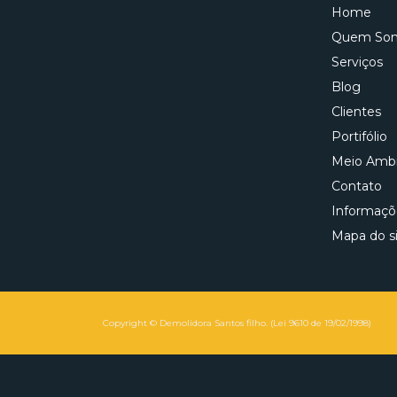
Home
Quem So
Serviços
Blog
Clientes
Portifólio
Meio Amb
Contato
Informaçõ
Mapa do s
Copyright © Demolidora Santos filho. (Lei 9610 de 19/02/1998)