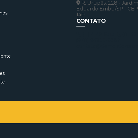
R. Urupês, 228 - Jardi
Eduardo Embu/SP - CEP
mos
140
CONTATO
(11) 4149-6313
(11) 4
(11) 94239-6887
contato@demolidorasant
iente
es
ite