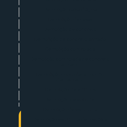
Aluguel de escavadeira
Demolição caixa d água
Aluguel escavadeira betim
Demolição de casas
Aluguel escavadeira hidráulica
Demolição de concreto
Aluguel escavadeira mensal
Demolição de concreto armado
Aluguel de escavadeira com operador
Demolição controlada
Demolição controlada de concreto
Aluguel escavadeira pequena
armado
Aluguel de escavadeira com rompedor
Demolição controlada com fio
diamantado
Aluguel de máquina escavadeira
Demolição de edifícios
Aluguel de máquina escavadeira pequena
Demolição de entulho
Aluguel de mini escavadeira em são paulo
Demolição de estrutura
Demolição de alvenaria
Demolição estrutura de metálica
Entre em contato