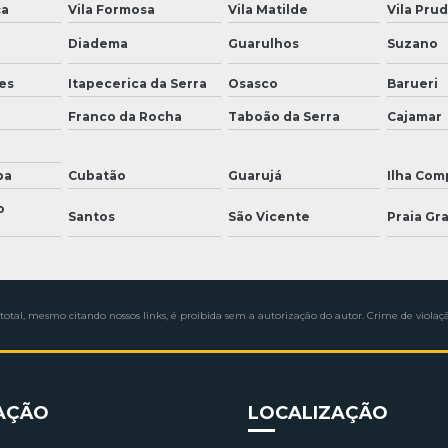
ça
Vila Formosa
Vila Matilde
Vila Pru
Diadema
Guarulhos
Suzano
es
Itapecerica da Serra
Osasco
Barueri
Franco da Rocha
Taboão da Serra
Cajamar
ba
Cubatão
Guarujá
Ilha Com
o
Santos
São Vicente
Praia Gr
total, mesmo citando nossos links, é proibida sem a autorização do autor. Crime de violaçã
AÇÃO
LOCALIZAÇÃO