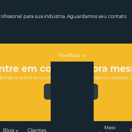
fissional para sua indústria. Aguardamos seu contato
Portifólio
ntre em contato agora me
Demolição de
caixa dágua -
botão e entre em contato para tirar dúvidas ou solicit
cliente arteb
Demolição de
Entre em contato
caixa dágua
Demolição
câmara fria pão
de açucar
Demolição de
Meio
Blog
Clientes
prédios