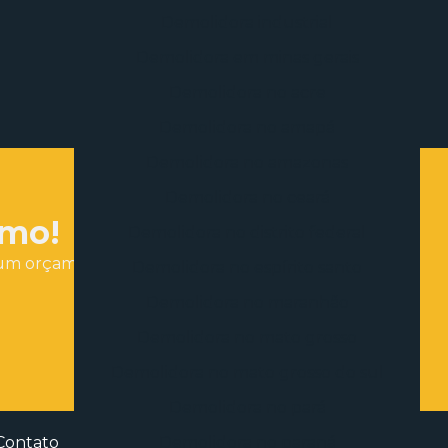
Demolição mecânica
Demolidora industrial
Demolição mecanizada
Demolidora em minas gerais
Demolição mecanizada de alvenaria
Demolidora no acre
Demolição de pontes
Demolidora no amapá
Demolidora no amazonas
Demolição de prédio
Demolidora no ceará
Demolição e remoção de entulho
smo!
Demolidora no distrito federal
Demolição residencial
ar um orçamento
Demolidora no espírito santo
Demolição e retirada de entulho
Demolidora no maranhão
Demolição silenciosa
Demolidora no mato grosso
Demolidora no mato grosso do sul
Demolição de silos
Demolidora no pará
Demolição sustentável
Contato
Demolidora no paraná