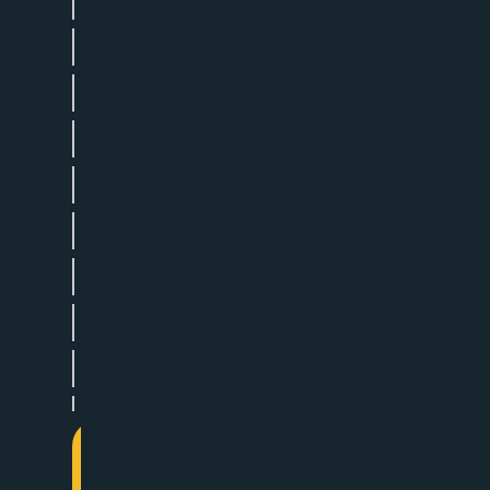
Aluguel de escavadeira
Demolição caixa d água
Aluguel escavadeira betim
Demolição de casas
Aluguel escavadeira hidráulica
Demolição de concreto
Aluguel escavadeira mensal
Demolição de concreto armado
Aluguel de escavadeira com operador
Demolição controlada
Demolição controlada de concreto
Aluguel escavadeira pequena
armado
Aluguel de escavadeira com rompedor
Demolição controlada com fio
diamantado
Aluguel de máquina escavadeira
Demolição de edifícios
Aluguel de máquina escavadeira pequena
Demolição de entulho
Aluguel de mini escavadeira em são paulo
Demolição de estrutura
Demolição de alvenaria
Demolição estrutura de metálica
Entre em contato