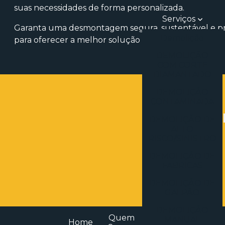
suas necessidades de forma personalizada.
Serviços
Garanta uma desmontagem segura, sustentável e pro
Demolição
para oferecer a melhor solução para o seu projeto!
DEMOLIÇÃO
COM CORTE
DIAMANTADO
DEMOLIÇÃO
CONTAMINADA
E
DEMOLIÇÃO DE
ALTO
Clique no 
RISCO/SINISTRO
DEMOLIÇÃO DE
FABRICAS
DEMOLIÇÃO DE
GALPÃO
DEMOLIÇÃO
Quem
MANUAL
Home