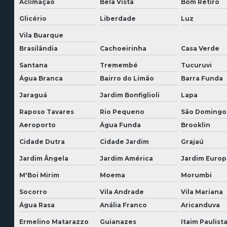
Aclimação
Bela Vista
Bom Retiro
Glicério
Liberdade
Luz
Vila Buarque
Brasilândia
Cachoeirinha
Casa Verde
Santana
Tremembé
Tucuruvi
Água Branca
Bairro do Limão
Barra Funda
Jaraguá
Jardim Bonfiglioli
Lapa
Raposo Tavares
Rio Pequeno
São Domingo
Aeroporto
Água Funda
Brooklin
Cidade Dutra
Cidade Jardim
Grajaú
Jardim Ângela
Jardim América
Jardim Europ
M'Boi Mirim
Moema
Morumbi
Socorro
Vila Andrade
Vila Mariana
Água Rasa
Anália Franco
Aricanduva
Ermelino Matarazzo
Guianazes
Itaim Paulist