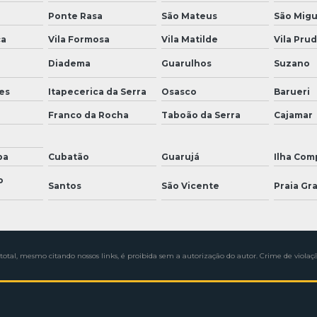
Ponte Rasa
São Mateus
São Migu
ça
Vila Formosa
Vila Matilde
Vila Pru
Diadema
Guarulhos
Suzano
es
Itapecerica da Serra
Osasco
Barueri
Franco da Rocha
Taboão da Serra
Cajamar
ba
Cubatão
Guarujá
Ilha Com
o
Santos
São Vicente
Praia Gr
total, mesmo citando nossos links, é proibida sem a autorização do autor. Crime de violaçã