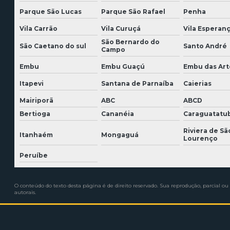
Parque São Lucas
Parque São Rafael
Penha
Vila Carrão
Vila Curuçá
Vila Esperan
São Bernardo do
São Caetano do sul
Santo André
Campo
Embu
Embu Guaçú
Embu das Art
Itapevi
Santana de Parnaíba
Caierias
Mairiporã
ABC
ABCD
Bertioga
Cananéia
Caraguatatu
Riviera de Sã
Itanhaém
Mongaguá
Lourenço
Peruíbe
O conteúdo do texto desta página é de direito reservado. Sua reprodução, parcial ou 
autorais
.