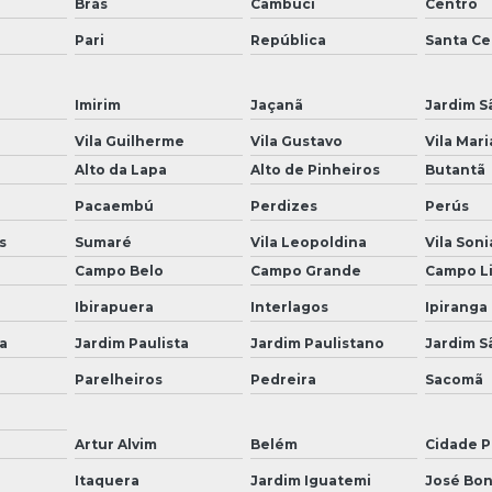
Brás
Cambuci
Centro
Pari
República
Santa Cec
Imirim
Jaçanã
Jardim S
Vila Guilherme
Vila Gustavo
Vila Mari
Alto da Lapa
Alto de Pinheiros
Butantã
Pacaembú
Perdizes
Perús
s
Sumaré
Vila Leopoldina
Vila Soni
Campo Belo
Campo Grande
Campo L
Ibirapuera
Interlagos
Ipiranga
a
Jardim Paulista
Jardim Paulistano
Jardim S
Parelheiros
Pedreira
Sacomã
Artur Alvim
Belém
Cidade P
a
Itaquera
Jardim Iguatemi
José Bon