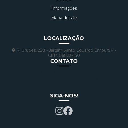
Informações
Mapa do site
LOCALIZAÇÃO
R. Urupês, 228 - Jardim Santo Eduardo Embu/SP -
CEP: 06823-140
CONTATO
(11) 4149-6313
(11) 4244-2227
(11) 94239-6887
contato@demolidorasantosfilho.com.br
SIGA-NOS!