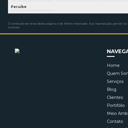
Peruíbe
O conteúdo do texto desta página é de direito reservado. Sua reprodução, parcial ou 
autorais
.
NAVEG
Home
Quem So
Serviços
Blog
Clientes
Portifólio
Meio Amb
Contato