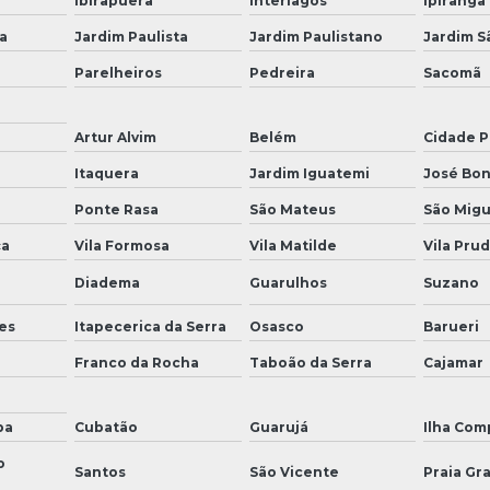
Ibirapuera
Interlagos
Ipiranga
a
Jardim Paulista
Jardim Paulistano
Jardim S
Parelheiros
Pedreira
Sacomã
Artur Alvim
Belém
Cidade P
a
Itaquera
Jardim Iguatemi
José Bon
Ponte Rasa
São Mateus
São Migu
ça
Vila Formosa
Vila Matilde
Vila Pru
Diadema
Guarulhos
Suzano
es
Itapecerica da Serra
Osasco
Barueri
Franco da Rocha
Taboão da Serra
Cajamar
ba
Cubatão
Guarujá
Ilha Com
o
Santos
São Vicente
Praia Gr