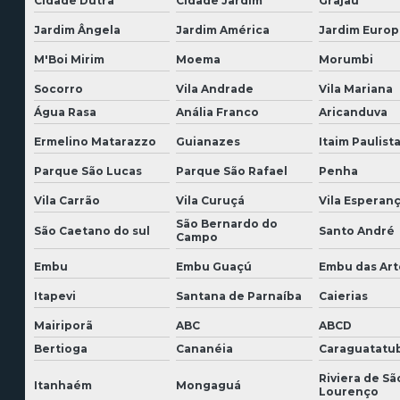
Cidade Dutra
Cidade Jardim
Grajaú
Jardim Ângela
Jardim América
Jardim Europ
M'Boi Mirim
Moema
Morumbi
Socorro
Vila Andrade
Vila Mariana
Água Rasa
Anália Franco
Aricanduva
Ermelino Matarazzo
Guianazes
Itaim Paulist
Parque São Lucas
Parque São Rafael
Penha
Vila Carrão
Vila Curuçá
Vila Esperan
São Bernardo do
São Caetano do sul
Santo André
Campo
Embu
Embu Guaçú
Embu das Art
Itapevi
Santana de Parnaíba
Caierias
Mairiporã
ABC
ABCD
Bertioga
Cananéia
Caraguatatu
Riviera de Sã
Itanhaém
Mongaguá
Lourenço