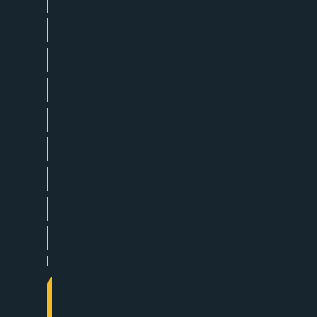
Aluguel de escavadeira
Demolição caixa d água
Aluguel escavadeira betim
Demolição de casas
Aluguel escavadeira hidráulica
Demolição de concreto
Aluguel escavadeira mensal
Demolição de concreto armado
Aluguel de escavadeira com operador
Demolição controlada
Demolição controlada de concreto
Aluguel escavadeira pequena
armado
Aluguel de escavadeira com rompedor
Demolição controlada com fio
diamantado
Aluguel de máquina escavadeira
Demolição de edifícios
Aluguel de máquina escavadeira pequena
Demolição de entulho
Aluguel de mini escavadeira em são paulo
Demolição de estrutura
Demolição de alvenaria
Demolição estrutura de metálica
Entre em contato