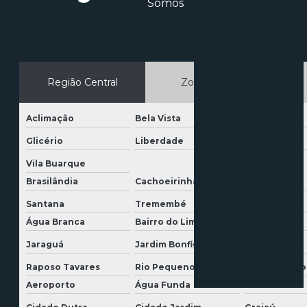
Somos
DEMOLIÇÃO
MECÂNICA
DEMOLIÇÃO
RETROFIT
Região Central
Zona Norte
DEMOLIÇÃO
SILENCIOSA
Aclimação
Bela Vista
Bom Retiro
DEMOLIÇÃO
SUSTENTÁVEL
Glicério
Liberdade
Luz
Vila Buarque
BRITAGEM DE
CONCRETO
Brasilândia
Cachoeirinha
Casa Verde
DESMONTAGEM
Santana
Tremembé
Tucuruvi
INDUSTRIAL
Água Branca
Bairro do Limão
Barra Funda
Desmonte de
Jaraguá
Jardim Bonfiglioli
Lapa
Estrutura
Raposo Tavares
Rio Pequeno
São Domingo
IMPLOSÃO
Aeroporto
Água Funda
Brooklin