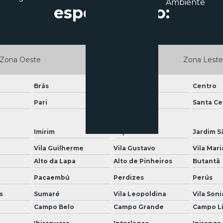
Ambiente
especializado:
Demolição
estrutura
espacial
Demolição de
Zona Oeste
Zona Sul
Zona Leste
torres de
concentração
de ácidos
Brás
Cambuci
Centro
Desmontagens
Pari
República
Santa Cec
industrial
Vídeos
Imirim
Jaçanã
Jardim S
Vila Guilherme
Vila Gustavo
Vila Mari
Alto da Lapa
Alto de Pinheiros
Butantã
Pacaembú
Perdizes
Perús
s
Sumaré
Vila Leopoldina
Vila Soni
Campo Belo
Campo Grande
Campo L