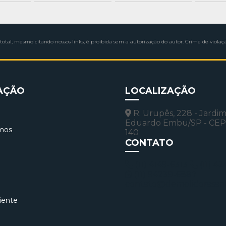
total, mesmo citando nossos links, é proibida sem a autorização do autor. Crime de violaçã
AÇÃO
LOCALIZAÇÃO
R. Urupês, 228 - Jardi
Eduardo Embu/SP - CEP
mos
140
CONTATO
(11) 4149-6313
(11) 4
(11) 94239-6887
contato@demolidorasant
iente