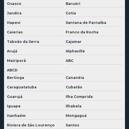
Empresa especializada em demolição
Osasco
Barueri
Empresa especializada em desmontagem industrial
Jandira
Cotia
Empresa de locação de máquinas
Itapevi
Santana de Parnaíba
Empresa de locação de máquinas pesadas
Caierias
Franco da Rocha
Empresas de demolição em são paulo
Taboão da Serra
Cajamar
Arujá
Alphaville
Escavadeira hidráulica para alugar
Mairiporã
ABC
Escavadeira com rompedor locação
ABCD
Locação de escavadeira hidráulica
Bertioga
Cananéia
Locação de escavadeira com rompedor
Caraguatatuba
Cubatão
Locação de escavadeiras
Guarujá
Ilha Comprida
Locadora de máquinas escavadeira
Iguape
Ilhabela
Máquina para demolição
Itanhaém
Mongaguá
Serviço de demolição de galpão
Riviera de São Lourenço
Santos