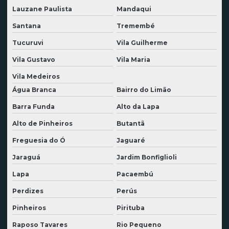
Lauzane Paulista
Mandaqui
Demolidora no acre
Santana
Tremembé
Demolidora no amapá
Tucuruvi
Vila Guilherme
Demolidora no amazonas
Vila Gustavo
Vila Maria
Demolidora no ceará
Vila Medeiros
Demolidora no distrito federal
Água Branca
Bairro do Limão
Demolidora no espírito santo
Barra Funda
Alto da Lapa
Alto de Pinheiros
Butantã
Demolidora no maranhão
Freguesia do Ó
Jaguaré
Demolidora no mato grosso
Jaraguá
Jardim Bonfiglioli
Demolidora no mato grosso do sul
Lapa
Pacaembú
Demolidora no pará
Perdizes
Perús
Demolidora no paraná
Pinheiros
Pirituba
Demolidora no piauí
Raposo Tavares
Rio Pequeno