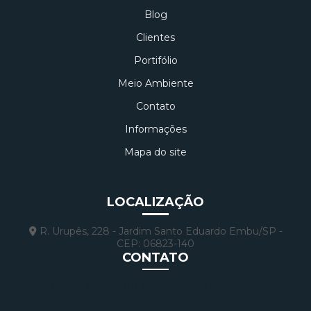
Blog
Clientes
Portifólio
Meio Ambiente
Contato
Informações
Mapa do site
LOCALIZAÇÃO
R. Urupês, 228 - Jardim Santo Eduardo Embu/SP -
CEP: 06823-140
CONTATO
(11) 4149-6313
(11) 4244-2227
(11) 94239-6887
contato@demolidorasantosfilho.com.br