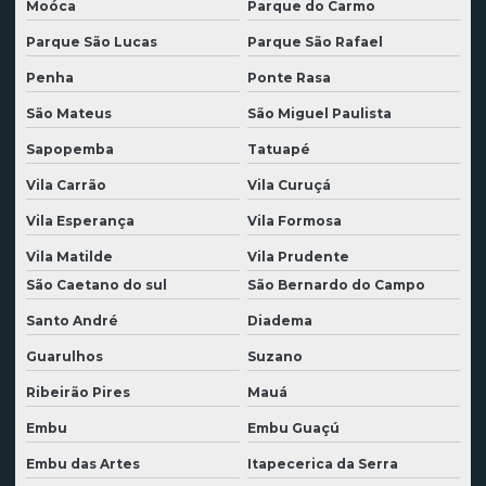
Moóca
Parque do Carmo
Empresa de aluguel de máquinas
Parque São Lucas
Parque São Rafael
Empresa de demolição
Penha
Ponte Rasa
Empresa de demolição de casas
São Mateus
São Miguel Paulista
Empresa de demolição de galpão
Sapopemba
Tatuapé
Empresa demolição sp
Vila Carrão
Vila Curuçá
Empresa demolição sustentável
Vila Esperança
Vila Formosa
Empresa de desmontagem de fábricas
Vila Matilde
Vila Prudente
São Caetano do sul
São Bernardo do Campo
Empresa de desmontagem industrial
Santo André
Diadema
Empresa de desmontagem industrial em sp
Guarulhos
Suzano
Empresa de desmontagem de instalações industriais
Ribeirão Pires
Mauá
Empresa de desmonte de rocha
Embu
Embu Guaçú
Empresa de desmonte de rocha a frio
Embu das Artes
Itapecerica da Serra