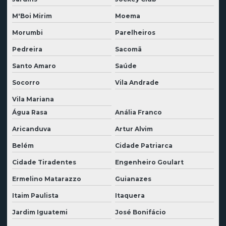
M'Boi Mirim
Moema
Demolidora em tocantins
Morumbi
Parelheiros
Desmontagem de fábrica
Pedreira
Sacomã
Desmontagem de indústria
Santo Amaro
Saúde
Desmontagem industrial
Socorro
Vila Andrade
Desmontagem industrial especializado
Vila Mariana
Desmontagem de instalação industrial
Água Rasa
Anália Franco
Desmontagem de linha de produção
Aricanduva
Artur Alvim
Desmontagem de máquina industrial
Belém
Cidade Patriarca
Desmontagem de planta industrial
Cidade Tiradentes
Engenheiro Goulart
Ermelino Matarazzo
Guianazes
Desmonte de rocha com argamassa expansiva
Itaim Paulista
Itaquera
Desmonte de rocha a frio
Jardim Iguatemi
José Bonifácio
Desmonte de rocha a frio preço