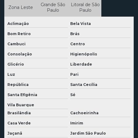
Demolição e remoção de entulho
Grande São
Litoral de São
Zona Leste
Paulo
Paulo
Demolição residencial
Aclimação
Bela Vista
Demolição e retirada de entulho
Bom Retiro
Brás
Demolição silenciosa
Cambuci
Centro
Demolição de silos
Consolação
Higienópolis
Demolição sustentável
Glicério
Liberdade
Demolição e terraplanagem
Luz
Pari
Demolidora em alagoas
República
Santa Cecília
Demolidora na bahia
Santa Efigênia
Sé
Demolidora de casas
Vila Buarque
Brasilândia
Cachoeirinha
Demolidora em goiás
Casa Verde
Imirim
Demolidora industrial
Jaçanã
Jardim São Paulo
Demolidora em minas gerais