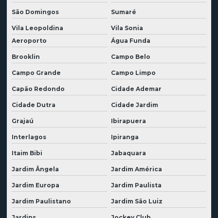
Demolidora no rio grande do norte
São Domingos
Sumaré
Demolidora no rio grande do sul
Vila Leopoldina
Vila Sonia
Aeroporto
Água Funda
Demolidora no rio de janeiro
Brooklin
Campo Belo
Demolidora na paraíba
Campo Grande
Campo Limpo
Demolidora em pernambuco
Capão Redondo
Cidade Ademar
Demolidora de prédios
Cidade Dutra
Cidade Jardim
Demolidora em rondônia
Grajaú
Ibirapuera
Demolidora em roraima
Interlagos
Ipiranga
Demolidora em santa catarina
Itaim Bibi
Jabaquara
Demolidora em são paulo
Jardim Ângela
Jardim América
Demolidora em sergipe
Jardim Europa
Jardim Paulista
Demolidora em sp
Jardim Paulistano
Jardim São Luiz
Demolidora sustentável
Jardins
Jockey Club